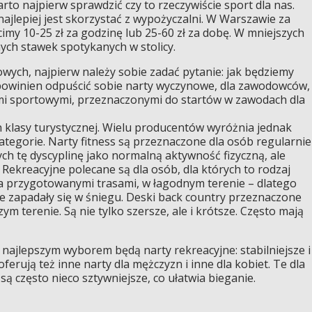
to najpierw sprawdzić czy to rzeczywiście sport dla nas.
ajlepiej jest skorzystać z wypożyczalni. W Warszawie za
cimy 10-25 zł za godzinę lub 25-60 zł za dobę. W mniejszych
ych stawek spotykanych w stolicy.
owych, najpierw należy sobie zadać pytanie: jak będziemy
powinien odpuścić sobie narty wyczynowe, dla zawodowców, 
ami sportowymi, przeznaczonymi do startów w zawodach dla
h klasy turystycznej. Wielu producentów wyróżnia jednak
kategorie. Narty fitness są przeznaczone dla osób regularnie
ych tę dyscyplinę jako normalną aktywność fizyczną, ale
Rekreacyjne polecane są dla osób, dla których to rodzaj
za przygotowanymi trasami, w łagodnym terenie – dlatego
nie zapadały się w śniegu. Deski back country przeznaczone
ym terenie. Są nie tylko szersze, ale i krótsze. Często mają
najlepszym wyborem będą narty rekreacyjne: stabilniejsze i
oferują też inne narty dla mężczyzn i inne dla kobiet. Te dla
ą często nieco sztywniejsze, co ułatwia bieganie.