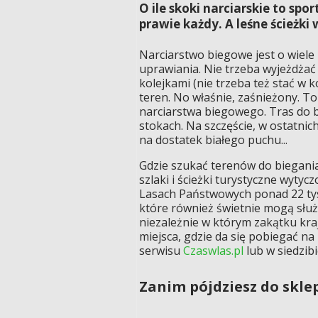
O ile skoki narciarskie to sp
prawie każdy. A leśne ścieżki
Narciarstwo biegowe jest o wiele
uprawiania. Nie trzeba wyjeżdżać 
kolejkami (nie trzeba też stać w ko
teren. No właśnie, zaśnieżony. T
narciarstwa biegowego. Tras do bi
stokach. Na szczęście, w ostatnic
na dostatek białego puchu...
Gdzie szukać terenów do biegania
szlaki i ścieżki turystyczne wyty
Lasach Państwowych ponad 22 tys
które również świetnie mogą służ
niezależnie w którym zakątku kra
miejsca, gdzie da się pobiegać na
serwisu
Czaswlas.pl
lub w siedzibi
Zanim pójdziesz do skle