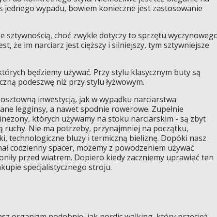
s jednego wypadu, bowiem konieczne jest zastosowanie
kże sztywnością, choć zwykle dotyczy to sprzętu wyczynoweg
, że im narciarz jest cięższy i silniejszy, tym sztywniejsze
których będziemy używać. Przy stylu klasycznym buty są
tyczną podeszwę niż przy stylu łyżwowym.
 kosztowną inwestycją, jak w wypadku narciarstwa
ane legginsy, a nawet spodnie rowerowe. Zupełnie
nezony, których używamy na stoku narciarskim - są zbyt
ją ruchy. Nie ma potrzeby, przynajmniej na początku,
, technologiczne bluzy i termiczną bieliznę. Dopóki nasz
inał codzienny spacer, możemy z powodzeniem używać
roniły przed wiatrem. Dopiero kiedy zaczniemy uprawiać ten
kupie specjalistycznego stroju.
sz organizm podobnie, jak nordic walking, który przecież