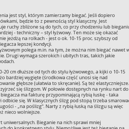
ia jest styl, którym zamierzamy biegać. Jeśli dopiero
wkami, będzie to z pewnością styl klasyczny. Jest
je ruchy zbliżone są do tych, co przy chodzeniu lub biegani
ardziej - techniczny – styl łyżwowy. Ten może się okazać
ie jeżdżą na rolkach - jest o ok. 10-15 proc. szybszy od
egacza lepszej kondycji.
łyżwowym polega m.in. na tym, że można nim biegać nawet 
. Drugi wymaga szerokich i ubitych tras, takich jakie
wodach.
0-20 cm dłuższe od tych do stylu łyżwowego, a kijki o 10-15
żo bardziej wygięte (środkowa część unosi się nad
owanie głębsze (ułatwia to skręcanie). Są też elastyczniejsze.
zyjrzeć się ślizgom. W połowie dostępnych na rynku nart do
 biegacza ma fakturę przypominającą rybią łuskę - taka
i odbicie się. W klasycznych ślizg pod stopą trzeba smarowa
ugości - „na poślizg". Narty z rybią łuską na ślizgu są więc
eż nieco wolniejsze.
t uniwersalnych. Bieganie na nich sprawi mniej
ch do konkretnego stylu. Niemożliwe jest też bieganie na