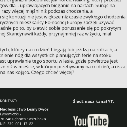
ngów dla… uprawiających bieganie na nartach. Sunąc na
azy więcej mięśni niż podczas chodzenia, a
ę kontuzji nie jest większe niż czasie zwykłego chodzenia
orycznych mieszkańcy Północnej Europy zaczęli używać
aśnie po to, by ułatwić sobie poruszanie się po pokrytym
ej Skandynawii każdy, przynajmniej raz w życiu, miał
ych, którzy na co dzień biegają lub jeżdżą na rolkach, a
enie nóg dla wszystkich planujących ferie na stoku
est uprawianie tego sportu w lesie, gdzie powietrze jest
e niż w mieście, w którym przebywamy na co dzień, a cisza 
 na nas kojąco. Czego chcieć więcej?
KONTAKT:
Śledź nasz kanał YT:
Nadleśnictwo Leśny Dwór
Łysomiczki 2
76-248 Dębnica Kaszubska
NIP: 839–001–17–82