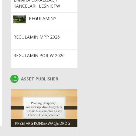
KANCELARII LEŚNICTW
DĘBNICA I BORZĘCINKO
REGULAMINY
REGULAMIN MPP 2026
REGULAMIN POR-W 2026
ASSET PUBLISHER
ASSET PUBLISHER
PRZETARG KONSERWACJE DRÓG
W NADLEŚNICTWIE