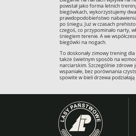
powstał jako forma letnich treni
biegówkach, wykorzystujemy dwa r
prawdopodobieństwo nabawienia si
po śniegu. Już w czasach prehist
czegoś, co przypominało narty, wł
śniegiem terenie. A we współczesn
biegówki na nogach.
To doskonały zimowy trening dla t
także świetnym sposób na wzmocni
narciarskim. Szczególnie zdrowe j
wspaniałe, bez porównania czystsz
spowite w bieli drzewa podziałają