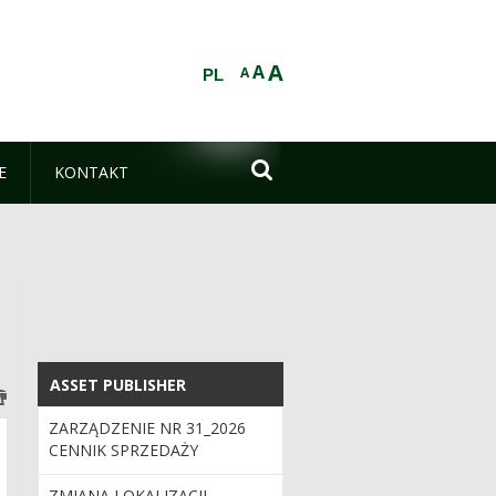
A
A
A
PL

E
KONTAKT
ASSET PUBLISHER
ASSET PUBLISHER
ZARZĄDZENIE NR 31_2026
CENNIK SPRZEDAŻY
DETALICZNEJ DREWNA
ZMIANA LOKALIZACJI