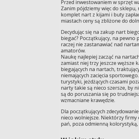
Przed inwestowaniem w sprzęt war
Zanim pójdziemy więc do sklepu, n
komplet nart z kijami i buty zapła
miastach ceny są zbliżone do doln
Decydując się na zakup nart bieg
biegać? Początkujący, na pewno 
raczej nie zastanawiać nad nart
amatorów.
Naukę najlepiej zacząć na nartac
zamiast niej trzy jeszcze węższe 
biegających na nartach, traktując
niemających zacięcia sportowego. 
turystyki, jeżdżących czasami po
narty takie są nieco szersze, by 
są do poruszania się po trudniejsz
wzmacniane krawędzie.
Dla początkujących zdecydowanie 
nieco wolniejsze. Niektórzy firmy 
pań, poza odmienną kolorystyką, s