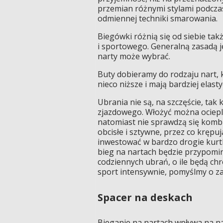
przemian różnymi stylami podcza
odmiennej techniki smarowania.
Biegówki różnią się od siebie ta
i sportowego. Generalną zasadą jest
narty może wybrać.
Buty dobieramy do rodzaju nart, 
nieco niższe i mają bardziej elas
Ubrania nie są, na szczęście, tak
zjazdowego. Włożyć można ociepl
natomiast nie sprawdzą się kombi
obcisłe i sztywne, przez co krępu
inwestować w bardzo drogie kurtki
bieg na nartach będzie przypom
codziennych ubrań, o ile będą ch
sport intensywnie, pomyślmy o za
Spacer na deskach
Bieganie na nartach wpływa na na