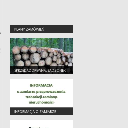
PLANY ZAMÓWIEŃ
y
PUBLICZNYCH
ć
SPRZEDAŻ DREWNA, SADZONEK I
CHOINEK
INFORMACJA O ZAMIARZE
PRZEPROWADZENIA TRANSAKCJI
ZAMIANY NIERUCHOMOŚCI