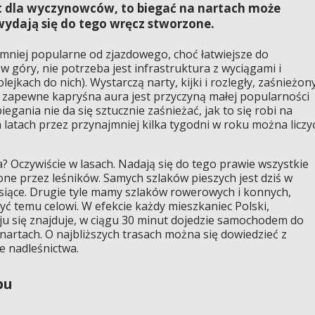
ort dla wyczynowców, to biegać na nartach może
 wydają się do tego wręcz stworzone.
 mniej popularne od zjazdowego, choć łatwiejsze do
w góry, nie potrzeba jest infrastruktura z wyciągami i
lejkach do nich). Wystarczą narty, kijki i rozległy, zaśnieżon
o zapewne kapryśna aura jest przyczyną małej popularności
egania nie da się sztucznie zaśnieżać, jak to się robi na
h latach przez przynajmniej kilka tygodni w roku można liczy
? Oczywiście w lasach. Nadają się do tego prawie wszystkie
czone przez leśników. Samych szlaków pieszych jest dziś w
iące. Drugie tyle mamy szlaków rowerowych i konnych,
yć temu celowi. W efekcie każdy mieszkaniec Polski,
ju się znajduje, w ciągu 30 minut dojedzie samochodem do
 nartach. O najbliższych trasach można się dowiedzieć z
e nadleśnictwa.
pu