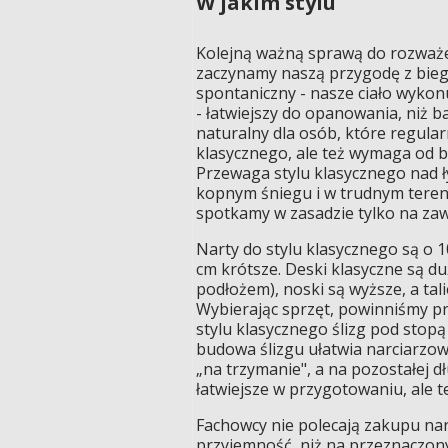
W jakim stylu
Kolejną ważną sprawą do rozważen
zaczynamy naszą przygodę z biegó
spontaniczny - nasze ciało wykonu
- łatwiejszy do opanowania, niż b
naturalny dla osób, które regularn
klasycznego, ale też wymaga od bi
Przewaga stylu klasycznego nad 
kopnym śniegu i w trudnym terenie
spotkamy w zasadzie tylko na za
Narty do stylu klasycznego są o 1
cm krótsze. Deski klasyczne są du
podłożem), noski są wyższe, a tali
Wybierając sprzęt, powinniśmy pr
stylu klasycznego ślizg pod stopą
budowa ślizgu ułatwia narciarzow
„na trzymanie", a na pozostałej dł
łatwiejsze w przygotowaniu, ale t
Fachowcy nie polecają zakupu nar
przyjemność, niż na przeznaczony