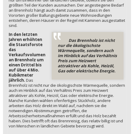
größten Teil der Kunden ausmachen. Der angestiegene Bedarf
an Brennholz hängt auch damit zusammen, dass in den
Vororten großer Ballungsgebiete neue Wohnsiedlungen
entstehen, deren Häuser in der Regel mit Kaminen ausgestattet
sind.
In den letzten
Jahren erhöhten
Das Brennholz ist nicht
die Staatsforste
nur die ökologischste
das
Wärmequelle, sondern auch
Verkaufsvolumen
im Hinblick auf das Verhältnis
an Brennholz um
Preis zum Heizwert
einen Drittel bis
attraktiver als Kohle, Heizöl,
auf über 4 Mio.
Gas oder elektrische Energie.
Kubikmeter
jährlich.
Das
Brennholz ist nicht nur die ökologischste Wärmequelle, sondern
auch im Hinblick auf das Verhältnis Preis zum Heizwert
attraktiver als Kohle, Heizöl, Gas oder elektrische Energie.
Manche Kunden wählen ofenfertiges Stückholz, andere
arbeiten das Holz direkt im Wald auf, nachdem sie die
notwendigen Abstimmungen getroffen, die
Arbeitssicherheitsmaßnahmen erfüllt und das Holz bezahlt
haben. Dies betrifft oft das Brennreisig, das relativ billig ist und
von Menschen in ländlichen Gebiete bevorzugt wird.