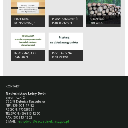
PRZETARG
PLANY ZAMÓWIEŃ
SPRZEDAŻ
KONSERWACJE
PUBLICZNYCH
DREWNA,
DRÓG W
SADZONEK I
NADLEŚNICTWIE
CHOINEK
INFORMACJA O
PRZETARG NA
ZAMIARZE
DZIERŻAWĘ
PRZEPROWADZENIA
GRUNTÓW
TRANSAKCJI
ZAMIANY
NIERUCHOMOŚCI
KONTAKT:
Nadleśnictwo Leśny Dwór
Łysomiczki 2
76-248 Dębnica Kaszubska
NIP: 839–001–17–82
REGON: 770528331
TELEFON: (59) 813 12 50
FAX: (59) 813 13 29
E-MAIL:
lesnydwor@szczecinek.lasy.gov.pl