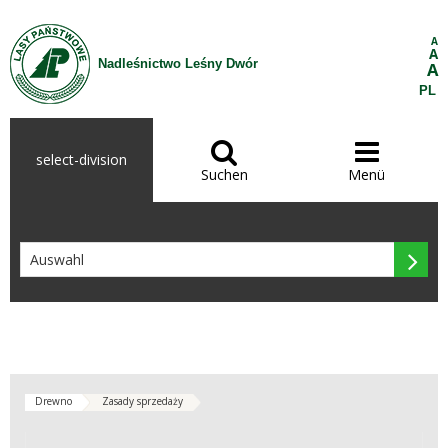
Zum Inhalt wechseln
A
A
Nadleśnictwo Leśny Dwór
A
PL


select-division
Suchen
Menü

Drewno
Zasady sprzedaży