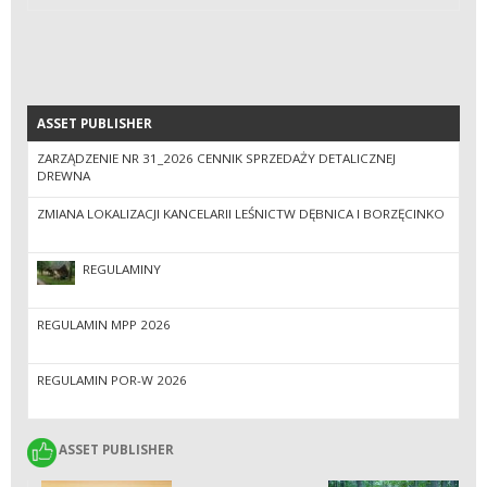
ASSET PUBLISHER
ASSET PUBLISHER
ZARZĄDZENIE NR 31_2026 CENNIK SPRZEDAŻY DETALICZNEJ
DREWNA
ZMIANA LOKALIZACJI KANCELARII LEŚNICTW DĘBNICA I BORZĘCINKO
REGULAMINY
REGULAMIN MPP 2026
REGULAMIN POR-W 2026
ASSET PUBLISHER
ASSET PUBLISHER