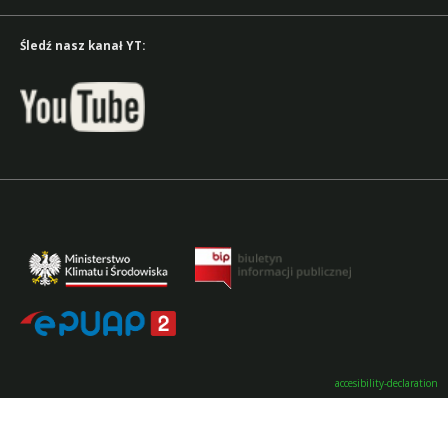
Śledź nasz kanał YT:
accesibility-declaration