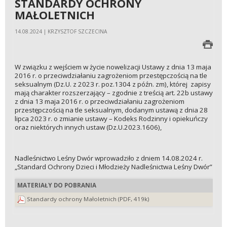
STANDARDY OCHRONY
MAŁOLETNICH
14.08.2024 | KRZYSZTOF SZCZECINA
W związku z wejściem w życie nowelizacji Ustawy z dnia 13 maja
2016 r. o przeciwdziałaniu zagrożeniom przestępczością na tle
seksualnym (Dz.U. z 2023 r. poz.1304 z późn. zm), której zapisy
mają charakter rozszerzający – zgodnie z treścią art. 22b ustawy
z dnia 13 maja 2016 r. o przeciwdziałaniu zagrożeniom
przestępczością na tle seksualnym, dodanym ustawą z dnia 28
lipca 2023 r. o zmianie ustawy – Kodeks Rodzinny i opiekuńczy
oraz niektórych innych ustaw (Dz.U.2023.1606),
Nadleśnictwo Leśny Dwór wprowadziło z dniem 14.08.2024 r.
„Standard Ochrony Dzieci i Młodzieży Nadleśnictwa Leśny Dwór”
MATERIAŁY DO POBRANIA
Standardy ochrony Małoletnich (PDF, 419k)