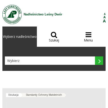
Przejdź do treści
A
Nadleśnictwo Leśny Dwór
A
A


Wybierz nadleśnictwo
Szukaj
Menu

Edukacja
Standardy Ochrony Małoletnich