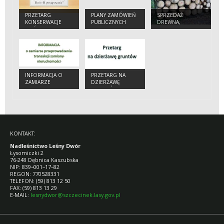
PRZETARG
PLANY ZAMÓWIEŃ
SPRZEDAŻ
KONSERWACJE
PUBLICZNYCH
DREWNA,
DRÓG W
SADZONEK I
NADLEŚNICTWIE
CHOINEK
INFORMACJA O
PRZETARG NA
ZAMIARZE
DZIERŻAWĘ
PRZEPROWADZENIA
GRUNTÓW
TRANSAKCJI
ZAMIANY
NIERUCHOMOŚCI
KONTAKT:
Nadleśnictwo Leśny Dwór
Łysomiczki 2
76-248 Dębnica Kaszubska
NIP: 839–001–17–82
REGON: 770528331
TELEFON: (59) 813 12 50
FAX: (59) 813 13 29
E-MAIL:
lesnydwor@szczecinek.lasy.gov.pl